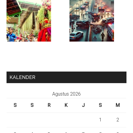
KALENDER
Agustus 2026
S
S
R
K
J
S
M
1
2