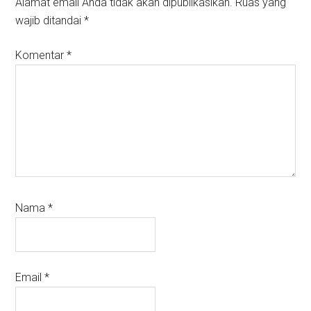
Alamat email Anda tidak akan dipublikasikan.
Ruas yang
wajib ditandai
*
Komentar
*
Nama
*
Email
*