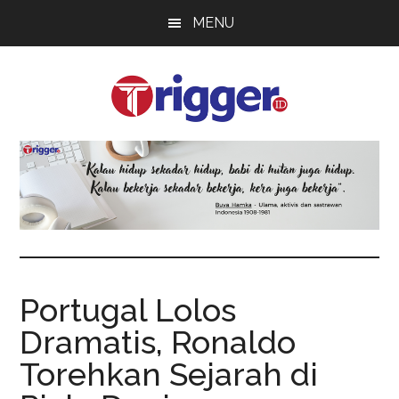
Skip
Skip
Skip
MENU
to
to
to
main
primary
footer
content
sidebar
Trigger
Berita
Terkini
Portugal Lolos
Dramatis, Ronaldo
Torehkan Sejarah di