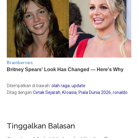
Ditempatkan di bawah:
olah raga
,
update
Ditag dengan:
Cetak Sejarah
,
Kroasia
,
Piala Dunia 2026
,
ronaldo
Reader
Tinggalkan Balasan
Interactions