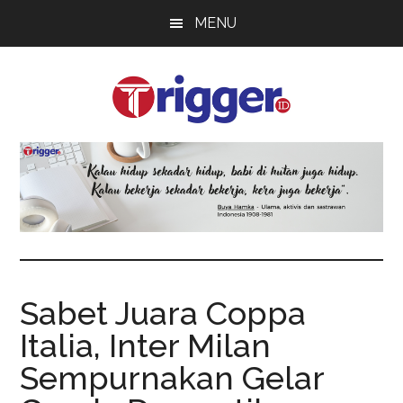
Skip
Skip
Skip
MENU
to
to
to
main
primary
footer
content
sidebar
Trigger
Berita
Terkini
Sabet Juara Coppa
Italia, Inter Milan
Sempurnakan Gelar