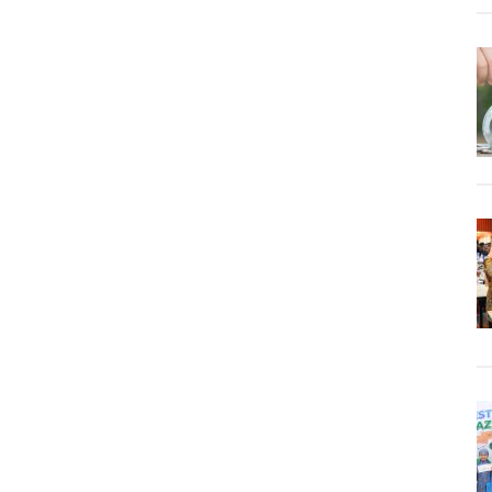
HDCI
Jatim