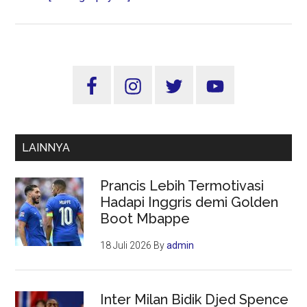
HUT
Ke
77
TNI
Sidebar
Tahun
Utama
2022,
Menakar
Kepercayaan
LAINNYA
Masyarakat
Pada
Prancis Lebih Termotivasi
TNI
Hadapi Inggris demi Golden
Boot Mbappe
18 Juli 2026
By
admin
Inter Milan Bidik Djed Spence