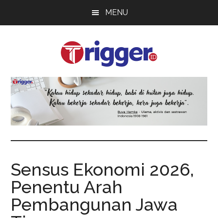
Skip
Skip
Skip
MENU
to
to
to
main
primary
footer
content
sidebar
Trigger
Berita
Terkini
Sensus Ekonomi 2026,
Penentu Arah
Pembangunan Jawa