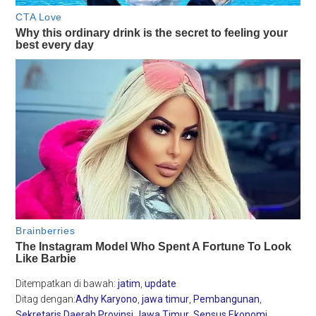
Ditempatkan di bawah:
jatim
,
update
Ditag dengan:
Adhy Karyono
,
jawa timur
,
Pembangunan
,
Sekretaris Daerah Provinsi Jawa Timur
,
Sensus Ekonomi