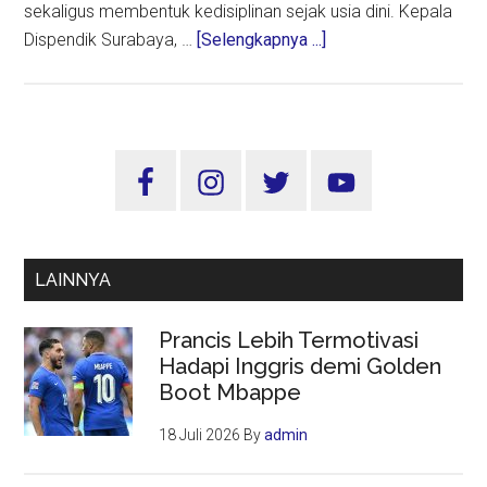
sekaligus membentuk kedisiplinan sejak usia dini. Kepala
about
Dispendik Surabaya, …
[Selengkapnya ...]
Pemkot
Surabaya
Larang
Siswa
Sidebar
SMP
Utama
Mengendarai
Motor
LAINNYA
Prancis Lebih Termotivasi
Hadapi Inggris demi Golden
Boot Mbappe
18 Juli 2026
By
admin