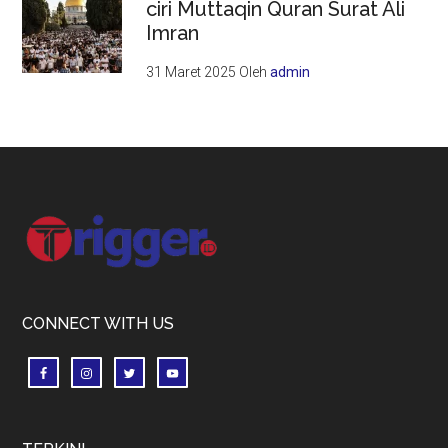
ciri Muttaqin Quran Surat Ali
Imran
31 Maret 2025
Oleh
admin
Footer
CONNECT WITH US