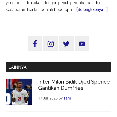
yang perlu dilakukan dengan penuh pemahaman dan
abou
kesabaran. Berikut adalah beberapa …
[Selengkapnya ...]
Mela
Anak
Agar
Mere
Sidebar
Sema
Utama
Berp
LAINNYA
Inter Milan Bidik Djed Spence
Gantikan Dumfries
17 Juli 2026
By
zam