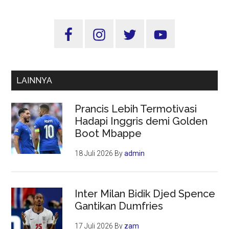
Pembenahan
Sepak
Sidebar
Bola
Utama
Indonesia
Harus
Dilakukan
LAINNYA
Menyeluruh
Prancis Lebih Termotivasi
Hadapi Inggris demi Golden
Boot Mbappe
18 Juli 2026
By
admin
Inter Milan Bidik Djed Spence
Gantikan Dumfries
17 Juli 2026
By
zam