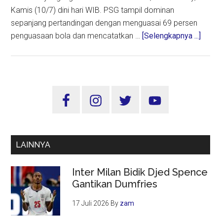
Kamis (10/7) dini hari WIB. PSG tampil dominan
sepanjang pertandingan dengan menguasai 69 persen
about
penguasaan bola dan mencatatkan …
[Selengkapnya ...]
PSG
Lolos
ke
Final
Sidebar
Piala
Utama
Dunia
Antar
Usai
LAINNYA
Bung
Real
Inter Milan Bidik Djed Spence
Madri
Gantikan Dumfries
4-
0
17 Juli 2026
By
zam