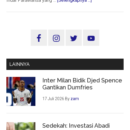
Indar Parawansa yang …
[Selengkapnya ...]
Bandara
Dhoho
Kediri
Beroperasi
Sidebar
5
Utama
April
2024
LAINNYA
Inter Milan Bidik Djed Spence
Gantikan Dumfries
17 Juli 2026
By
zam
Sedekah: Investasi Abadi