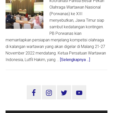
koordinasi Panitia Besar Pekan
Olahraga Wartawan Nasional
(Porwanas) ke XIII
menyebutkan, Jawa Timur siap
sambut kedatangan kontingen.
PB Porwanas kian
memantapkan persiapan menjelang kompetisi olahraga
di kalangan wartawan yang akan digelar di Malang 21-27
November 2022 mendatang. Ketua Persatuan Wartawan
about
Indonesia, Lutfil Hakim, yang …
[Selengkapnya ...]
Jatim
Siap
Sambut
Kedatangan
Sidebar
Kontingen
Utama
Porwanas