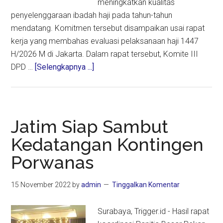
meningkatkan kualitas
penyelenggaraan ibadah haji pada tahun-tahun
mendatang. Komitmen tersebut disampaikan usai rapat
kerja yang membahas evaluasi pelaksanaan haji 1447
H/2026 M di Jakarta. Dalam rapat tersebut, Komite III
about
DPD …
[Selengkapnya ...]
DPD
RI
Apresiasi
Haji
Jatim Siap Sambut
2026,
Kedatangan Kontingen
Kemenhaj
Porwanas
Berkomitmen
Sempurnakan
Tata
15 November 2022
by
admin
Tinggalkan Komentar
Kelola
Surabaya, Trigger.id - Hasil rapat