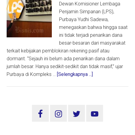
Dewan Komisioner Lembaga
Penjamin Simpanan (LPS),
Purbaya Yudhi Sadewa,
menegaskan bahwa hingga saat
ini tidak terjadi penarikan dana
besar-besaran dari masyarakat
terkait kebijakan pemblokiran rekening pasif atau
dormant. “Sejauh ini belum ada penarikan dana dalam
jumlah besar. Hanya sedikit-sedikit dan tidak masif,” ujar
about
Purbaya di Kompleks …
[Selengkapnya ...]
LPS
Pastikan
Tak
Ada
Sidebar
Penarikan
Utama
Dana
Besar-