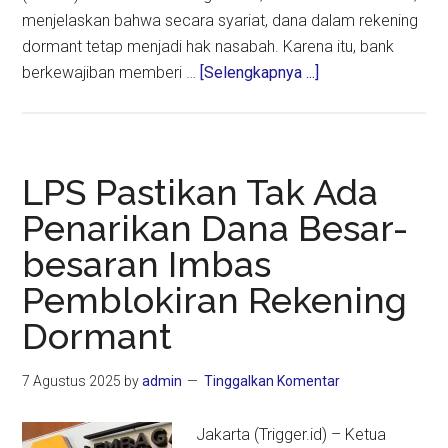
menjelaskan bahwa secara syariat, dana dalam rekening
dormant tetap menjadi hak nasabah. Karena itu, bank
about
berkewajiban memberi …
[Selengkapnya ...]
MUI
Tetapkan
Fatwa
Rekening
LPS Pastikan Tak Ada
Dormant
Penarikan Dana Besar-
untuk
besaran Imbas
Kemaslahatan
Umum
Pemblokiran Rekening
Dormant
7 Agustus 2025
by
admin
Tinggalkan Komentar
Jakarta (Trigger.id) – Ketua