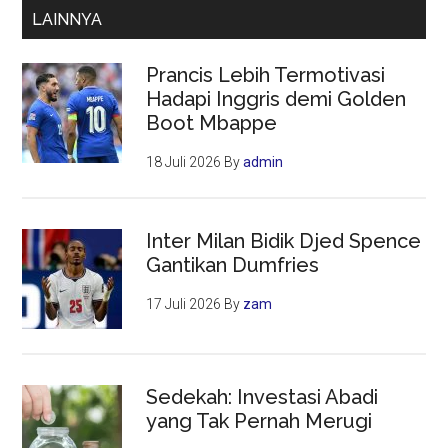
besaran
LAINNYA
Imbas
Pemblokiran
Prancis Lebih Termotivasi
Rekening
Hadapi Inggris demi Golden
Dormant
Boot Mbappe
18 Juli 2026
By
admin
Inter Milan Bidik Djed Spence
Gantikan Dumfries
17 Juli 2026
By
zam
Sedekah: Investasi Abadi
yang Tak Pernah Merugi