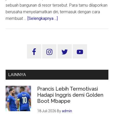
sebuah bangunan di resor tersebut. Para tamu dilaporkan
berusaha menyelamatkan diri, termasuk dengan cara
about
membuat …
[Selengkapnya ...]
76
Orang
Meninggal
Akibat
Sidebar
Kebakaran
Utama
Resor
Ski
Kartalkaya
LAINNYA
Turki
Prancis Lebih Termotivasi
Hadapi Inggris demi Golden
Boot Mbappe
18 Juli 2026
By
admin