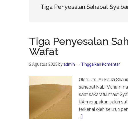
Tiga Penyesalan Sahabat Sya'ba
Tiga Penyesalan Sa
Wafat
2 Agustus 2023
by
admin
Tinggalkan Komentar
Oleh: Drs. Ali Fauzi Sha
sahabat Nabi Muhammad 
saat sakaratul maut Sya
RA merupakan salah satu
terkenal oleh seluruh pe
about
...]
Tiga