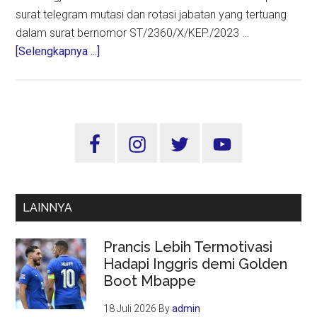
surat telegram mutasi dan rotasi jabatan yang tertuang
dalam surat bernomor ST/2360/X/KEP./2023 …
about
[Selengkapnya ...]
Kapolri
Mutasi
55
Pati
Sidebar
dan
Utama
Pamen,
Irjen
Pol
LAINNYA
Imam
Sugianto
Prancis Lebih Termotivasi
Jabat
Hadapi Inggris demi Golden
Kapolda
Boot Mbappe
Jatim
18 Juli 2026
By
admin