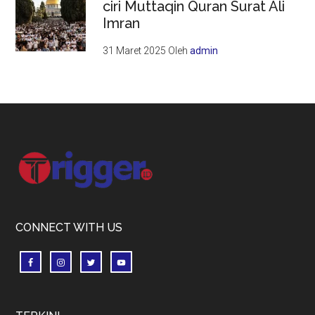
ciri Muttaqin Quran Surat Ali
Imran
31 Maret 2025
Oleh
admin
Footer
CONNECT WITH US