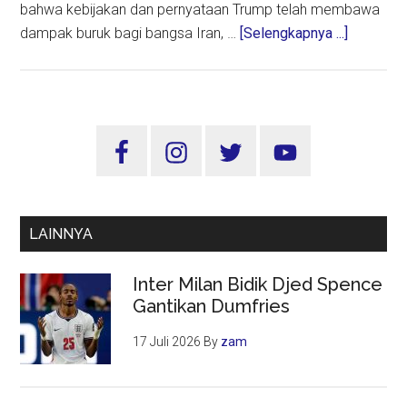
bahwa kebijakan dan pernyataan Trump telah membawa
about
dampak buruk bagi bangsa Iran, …
[Selengkapnya ...]
Khamene
Tuding
Trump
Bertangg
Sidebar
Jawab
Utama
atas
Krisis
di
LAINNYA
Iran
Inter Milan Bidik Djed Spence
Gantikan Dumfries
17 Juli 2026
By
zam