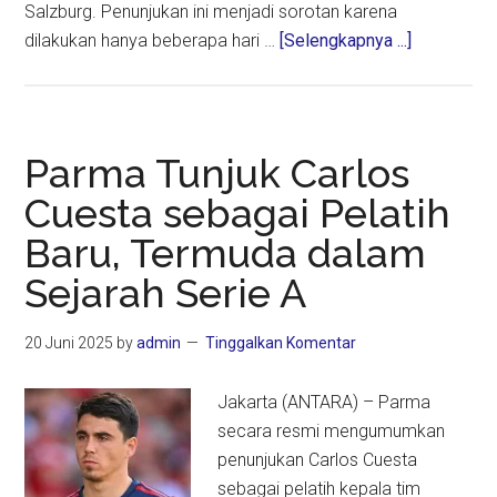
Salzburg. Penunjukan ini menjadi sorotan karena
about
dilakukan hanya beberapa hari …
[Selengkapnya ...]
UEFA
Percayaka
Omar
Artan
Parma Tunjuk Carlos
Pimpin
Cuesta sebagai Pelatih
Piala
Baru, Termuda dalam
Super
Eropa
Sejarah Serie A
2026
20 Juni 2025
by
admin
Tinggalkan Komentar
Jakarta (ANTARA) – Parma
secara resmi mengumumkan
penunjukan Carlos Cuesta
sebagai pelatih kepala tim