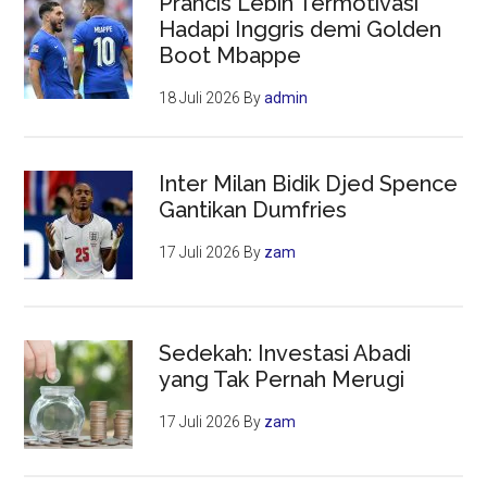
Prancis Lebih Termotivasi
Serie
Hadapi Inggris demi Golden
A
Boot Mbappe
18 Juli 2026
By
admin
Inter Milan Bidik Djed Spence
Gantikan Dumfries
17 Juli 2026
By
zam
Sedekah: Investasi Abadi
yang Tak Pernah Merugi
17 Juli 2026
By
zam