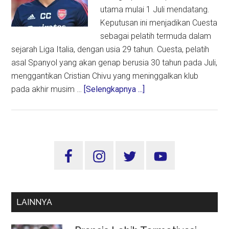
utama mulai 1 Juli mendatang.
Keputusan ini menjadikan Cuesta
sebagai pelatih termuda dalam
sejarah Liga Italia, dengan usia 29 tahun. Cuesta, pelatih
asal Spanyol yang akan genap berusia 30 tahun pada Juli,
menggantikan Cristian Chivu yang meninggalkan klub
about
pada akhir musim …
[Selengkapnya ...]
Parma
Tunjuk
Carlos
Cuesta
Sidebar
sebagai
Utama
Pelatih
Baru,
Termuda
LAINNYA
dalam
Sejarah