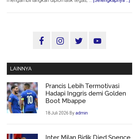
mengambil langkah diplomatik tegas, …
[Selengkapnya ...]
Praj
TNI
Gugu
MUI
Sidebar
Des
Utama
RI
Tunt
Isra
LAINNYA
Prancis Lebih Termotivasi
Hadapi Inggris demi Golden
Boot Mbappe
18 Juli 2026
By
admin
Inter Milan Bidik Djed Spence