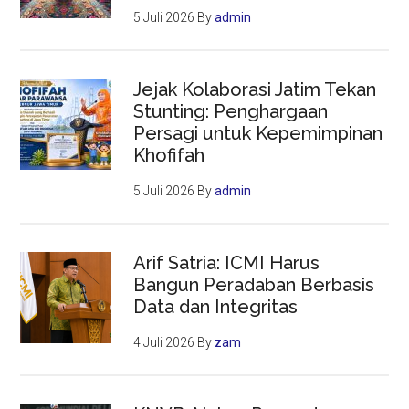
5 Juli 2026
By
admin
Jejak Kolaborasi Jatim Tekan
Stunting: Penghargaan
Persagi untuk Kepemimpinan
Khofifah
5 Juli 2026
By
admin
Arif Satria: ICMI Harus
Bangun Peradaban Berbasis
Data dan Integritas
4 Juli 2026
By
zam