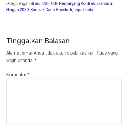
Ditag dengan:
Brasil
,
CBF
,
CBF Perpanjang Kontrak
,
Era Baru
,
Hingga 2030
,
Kontrak Carlo Ancelotti
,
sepak bola
Reader
Tinggalkan Balasan
Interactions
Alamat email Anda tidak akan dipublikasikan.
Ruas yang
wajib ditandai
*
Komentar
*