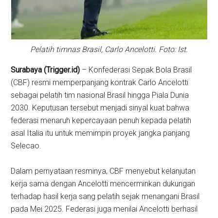
Pelatih timnas Brasil, Carlo Ancelotti. Foto: Ist.
Surabaya (Trigger.id)
– Konfederasi Sepak Bola Brasil
(CBF) resmi memperpanjang kontrak Carlo Ancelotti
sebagai pelatih tim nasional Brasil hingga Piala Dunia
2030. Keputusan tersebut menjadi sinyal kuat bahwa
federasi menaruh kepercayaan penuh kepada pelatih
asal Italia itu untuk memimpin proyek jangka panjang
Selecao.
Dalam pernyataan resminya, CBF menyebut kelanjutan
kerja sama dengan Ancelotti mencerminkan dukungan
terhadap hasil kerja sang pelatih sejak menangani Brasil
pada Mei 2025. Federasi juga menilai Ancelotti berhasil