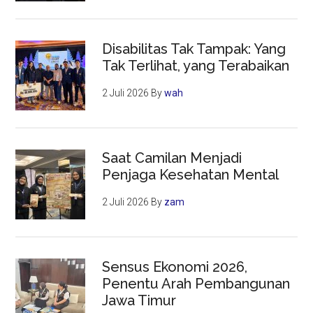
Disabilitas Tak Tampak: Yang
Tak Terlihat, yang Terabaikan
2 Juli 2026
By
wah
Saat Camilan Menjadi
Penjaga Kesehatan Mental
2 Juli 2026
By
zam
Sensus Ekonomi 2026,
Penentu Arah Pembangunan
Jawa Timur