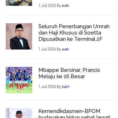
1 Juli 2026
By
wah
Seluruh Penerbangan Umrah
dan Haji Khusus di Soetta
Dipusatkan ke Terminal 2F
1 Juli 2026
By
wah
Mbappe Bersinar, Prancis
Melaju ke 16 Besar
1 Juli 2026
By
zam
Kemendikdasmen-BPOM
budayakan hidup sehat lewat