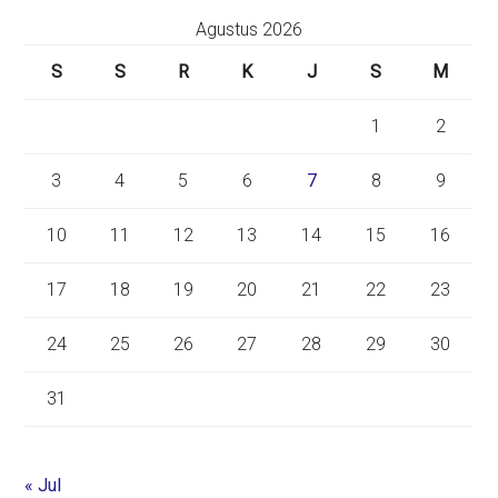
Agustus 2026
S
S
R
K
J
S
M
1
2
3
4
5
6
7
8
9
10
11
12
13
14
15
16
17
18
19
20
21
22
23
24
25
26
27
28
29
30
31
« Jul