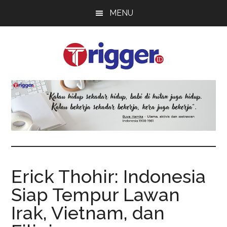
Skip
Skip
Skip
MENU
to
to
to
main
primary
footer
content
sidebar
Trigger
Berita
Terkini
Erick Thohir: Indonesia
Siap Tempur Lawan
Irak, Vietnam, dan