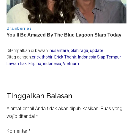
Ditempatkan di bawah:
nusantara
,
olah raga
,
update
Ditag dengan:
erick thohir
,
Erick Thohir: Indonesia Siap Tempur
Lawan Irak
,
Filipina
,
indonesia
,
Vietnam
Reader
Tinggalkan Balasan
Interactions
Alamat email Anda tidak akan dipublikasikan.
Ruas yang
wajib ditandai
*
Komentar
*