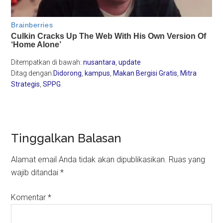
Ditempatkan di bawah:
nusantara
,
update
Ditag dengan:
Didorong
,
kampus
,
Makan Bergisi Gratis
,
Mitra
Strategis
,
SPPG
Reader
Tinggalkan Balasan
Interactions
Alamat email Anda tidak akan dipublikasikan.
Ruas yang
wajib ditandai
*
Komentar
*