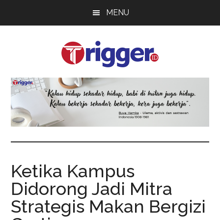
Skip
Skip
Skip
MENU
to
to
to
main
primary
footer
content
sidebar
Trigger
Berita
Terkini
Ketika Kampus
Didorong Jadi Mitra
Strategis Makan Bergizi