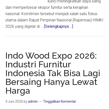
kunci meningkatkan daya saing
dan memperbesar ekspor furnitur serta kerajinan
nasional. Komitmen tersebut menjadi salah satu fokus
utama dalam Rapat Pimpinan Nasional (Rapimnas) HIMKI
about
2026 yang digelar di …
[Selengkapnya ...]
Rapimnas
HIMKI
2026:
Membangun
Indo Wood Expo 2026:
Ekosistem,
Industri Furnitur
Menguatkan
Indonesia Tak Bisa Lagi
Daya
Saing
Bersaing Hanya Lewat
dan
Harga
Meningkatkan
Ekspor
3 Juni 2026
by
admin
Tinggalkan Komentar