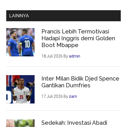
Indonesia
Tak
LAINNYA
Bisa
Lagi
Prancis Lebih Termotivasi
Bersaing
Hadapi Inggris demi Golden
Hanya
Boot Mbappe
Lewat
Harga
18 Juli 2026
By
admin
Inter Milan Bidik Djed Spence
Gantikan Dumfries
17 Juli 2026
By
zam
Sedekah: Investasi Abadi