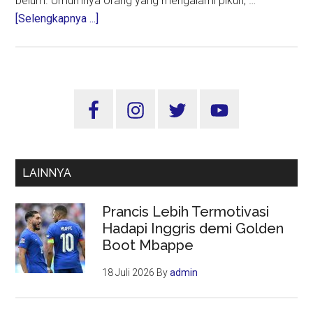
belum. Umumnya orang yang mengalami pikun, …
about
[Selengkapnya ...]
Pikun,
Tidak
Harus
Karena
Sidebar
Lansia
Utama
LAINNYA
Prancis Lebih Termotivasi
Hadapi Inggris demi Golden
Boot Mbappe
18 Juli 2026
By
admin