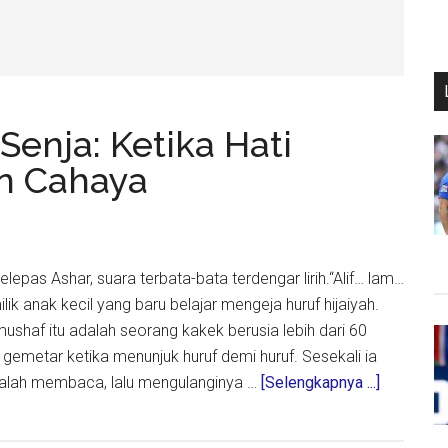
 Senja: Ketika Hati
n Cahaya
lepas Ashar, suara terbata-bata terdengar lirih.“Alif… lam…
lik anak kecil yang baru belajar mengeja huruf hijaiyah.
ushaf itu adalah seorang kakek berusia lebih dari 60
 gemetar ketika menunjuk huruf demi huruf. Sesekali ia
about
salah membaca, lalu mengulanginya …
[Selengkapnya ...]
Belajar
Ngaji