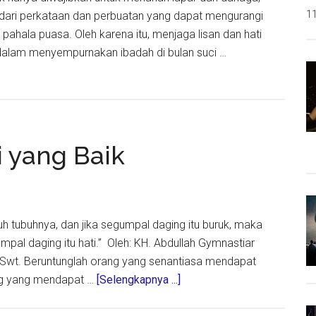
11
i dari perkataan dan perbuatan yang dapat mengurangi
ahala puasa. Oleh karena itu, menjaga lisan dan hati
dalam menyempurnakan ibadah di bulan suci …
a
i yang Baik
an
ruh tubuhnya, dan jika segumpal daging itu buruk, maka
mpal daging itu hati.” Oleh: KH. Abdullah Gymnastiar
ah Swt. Beruntunglah orang yang senantiasa mendapat
about
ang yang mendapat …
[Selengkapnya ...]
Akhlak
Baik