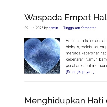
Waspada Empat Hal 
29 Juni 2025
by
admin
Tinggalkan Komentar
Hati dalam Islam adalah 
biologis, melainkan temp
menjaga kebersihan hati 
kebenaran. Namun, bany
perlahan dapat meracun
about
[Selengkapnya ...]
Waspa
Empat
Hal
yang
Menghidupkan Hati 
Meracu