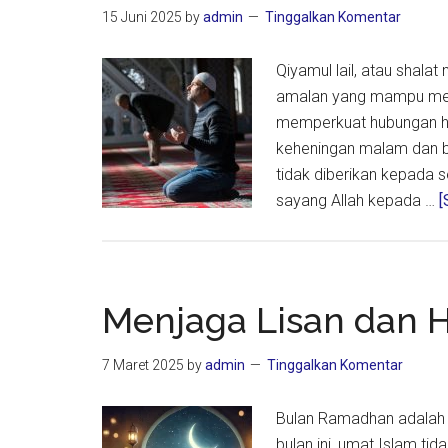
Hati
15 Juni 2025
by
admin
Tinggalkan Komentar
Qiyamul lail, atau shala
amalan yang mampu meng
memperkuat hubungan h
keheningan malam dan b
tidak diberikan kepada 
sayang Allah kepada …
[
Menjaga Lisan dan 
7 Maret 2025
by
admin
Tinggalkan Komentar
Bulan Ramadhan adalah 
bulan ini, umat Islam ti