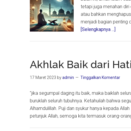
tetapi juga menahan dir
atau bahkan menghapus p
menjadi bagian penting 
about
[Selengkapnya ...]
Menjag
Lisan
dan
Hati
Akhlak Baik dari Hat
di
Bulan
17 Maret 2023
by
admin
Tinggalkan Komentar
Ramadh
"jika segumpal daging itu baik, maka baiklah selu
buruklah seluruh tubuhnya. Ketahuilah bahwa segu
Alhamdulillah. Puji dan syukur hanya kepada All
petunjuk Allah, semoga kita termasuk orang-or