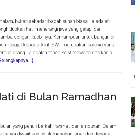
t malam, bukan sekadar ibadah sunah biasa. Ia adalah
hidupkan hati, menerangi jiwa yang gelap, dan
amba dengan Rabb-nya. Kemampuan untuk bangun di
ermunajat kepada Allah SWT merupakan karunia yang
semua orang. Ia adalah tanda keistimewaan dan kasih
about
Selengkapnya ...]
Menghidupkan
Hati
11
dengan
Qiyamul
Hati di Bulan Ramadhan
Lail
bulan yang penuh berkah, rahmat, dan ampunan. Dalam
dak hanya diwajibkan untuk menahan lapar dan dahaga,