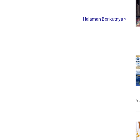
dari
Hati
Halaman Berikutnya »
yang
Baik
5 