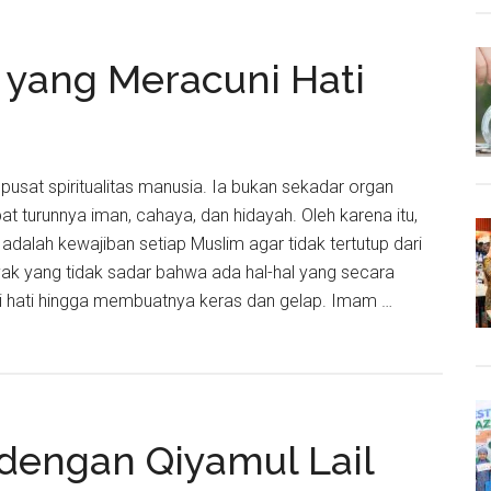
di
Usia
yang Meracuni Hati
Senja:
Ketika
Hati
Kembali
Menemuk
pusat spiritualitas manusia. Ia bukan sekadar organ
Cahaya
at turunnya iman, cahaya, dan hidayah. Oleh karena itu,
adalah kewajiban setiap Muslim agar tidak tertutup dari
ak yang tidak sadar bahwa ada hal-hal yang secara
i hati hingga membuatnya keras dan gelap. Imam …
da
dengan Qiyamul Lail
ni