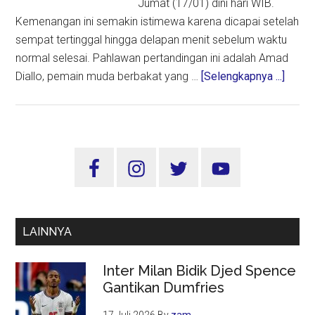
Jumat (17/01) dini hari WIB.
Kemenangan ini semakin istimewa karena dicapai setelah
sempat tertinggal hingga delapan menit sebelum waktu
normal selesai. Pahlawan pertandingan ini adalah Amad
about
Diallo, pemain muda berbakat yang …
[Selengkapnya ...]
Manch
Unite
Balik
Kalah
Sidebar
South
Utama
3-
1
Berka
LAINNYA
Hattri
Amad
Inter Milan Bidik Djed Spence
Diallo
Gantikan Dumfries