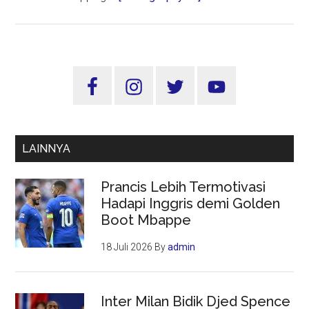
Wakil
Wali
Kota
Armuji
Sidebar
Pastikan
Utama
Layanan
Tap
On
LAINNYA
Bus
(TOB)
Prancis Lebih Termotivasi
Berjalan
Hadapi Inggris demi Golden
Lancar
Boot Mbappe
18 Juli 2026
By
admin
Inter Milan Bidik Djed Spence