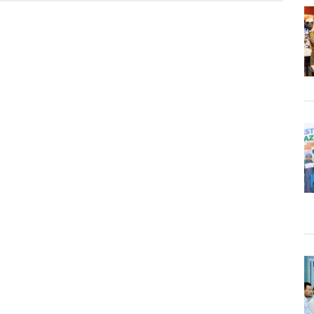
,
i
ok