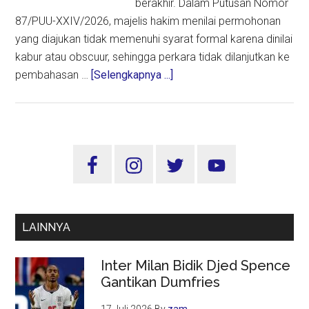
berakhir. Dalam Putusan Nomor
87/PUU-XXIV/2026, majelis hakim menilai permohonan
yang diajukan tidak memenuhi syarat formal karena dinilai
kabur atau obscuur, sehingga perkara tidak dilanjutkan ke
about
pembahasan …
[Selengkapnya ...]
Satu
Gugatan
Kandas,
Puluhan
Sidebar
Pemohon
Utama
Menyoal
Sisa
Kuota
LAINNYA
Internet
Hangus
Inter Milan Bidik Djed Spence
Terus
Gantikan Dumfries
Berlanjut