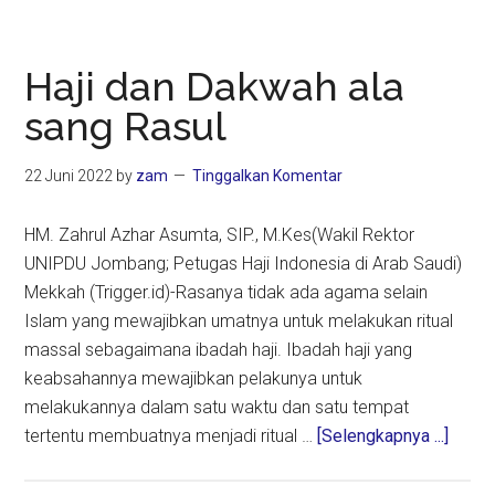
Penurun
Suhu
Atasi
Haji dan Dakwah ala
Jemaah
sang Rasul
Haji
Heat
22 Juni 2022
by
zam
Tinggalkan Komentar
Stroke
HM. Zahrul Azhar Asumta, SIP., M.Kes(Wakil Rektor
UNIPDU Jombang; Petugas Haji Indonesia di Arab Saudi)
Mekkah (Trigger.id)-Rasanya tidak ada agama selain
Islam yang mewajibkan umatnya untuk melakukan ritual
massal sebagaimana ibadah haji. Ibadah haji yang
keabsahannya mewajibkan pelakunya untuk
melakukannya dalam satu waktu dan satu tempat
about
tertentu membuatnya menjadi ritual …
[Selengkapnya ...]
Haji
dan