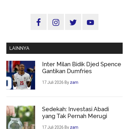
Dakw
ala
Sidebar
sang
Utama
Rasul
LAINNYA
Inter Milan Bidik Djed Spence
Gantikan Dumfries
17 Juli 2026
By
zam
Sedekah: Investasi Abadi
yang Tak Pernah Merugi
17 Juli 2026
By
zam