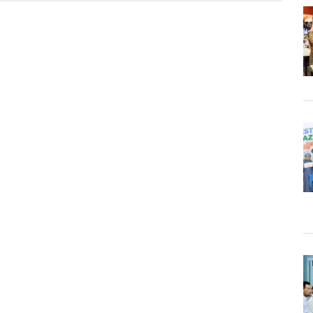
o
g
on
t,
ar
n
iko
akaan