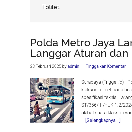
Tolilet
Polda Metro Jaya Lar
Langgar Aturan dan 
23 Februari 2025
by
admin
Tinggalkan Komentar
Surabaya (Trigger.id) 
klakson telolet pada bus
spesifikasi teknis. Lara
ST/356/III/HUK.1.2/2024
akibat suara klakson ya
about
…
[Selengkapnya ...]
Pold