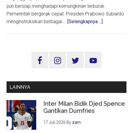
pun bersiap menghadapi kemungkinan terburuk.
Pemerintah bergerak cepat. Presiden Prabowo Subianto
about
menginstruksikan berbagai …
[Selengkapnya ...]
Transparansi
Energi,
Kunci
Redam
Sidebar
Kepanikan
Utama
di
Tengah
Ancaman
LAINNYA
Krisis
Inter Milan Bidik Djed Spence
Gantikan Dumfries
17 Juli 2026
By
zam