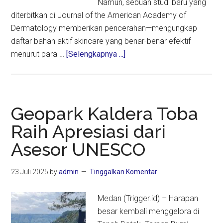
Namun, sebuah studi baru yang
diterbitkan di Journal of the American Academy of
Dermatology memberikan pencerahan—mengungkap
daftar bahan aktif skincare yang benar-benar efektif
about
menurut para …
[Selengkapnya ...]
Ini
Dia
Bahan
Skincare
Geopark Kaldera Toba
yang
Raih Apresiasi dari
Terbukti
Asesor UNESCO
Efektif,
Rekomendasi
Langsung
23 Juli 2025
by
admin
Tinggalkan Komentar
dari
Para
Medan (Trigger.id) – Harapan
Dermatolog
besar kembali menggelora di