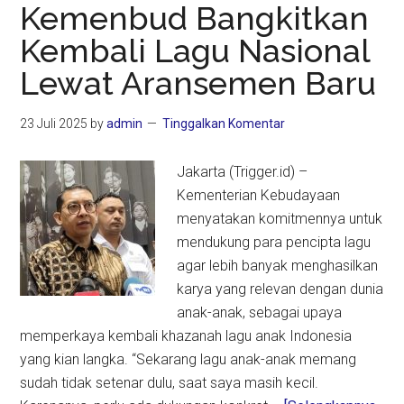
Saudi
Kemenbud Bangkitkan
Minta
Kembali Lagu Nasional
Indonesia
Lewat Aransemen Baru
Sesuaikan
Kebijakan
Haji
23 Juli 2025
by
admin
Tinggalkan Komentar
2026
Jakarta (Trigger.id) –
Kementerian Kebudayaan
menyatakan komitmennya untuk
mendukung para pencipta lagu
agar lebih banyak menghasilkan
karya yang relevan dengan dunia
anak-anak, sebagai upaya
memperkaya kembali khazanah lagu anak Indonesia
yang kian langka. “Sekarang lagu anak-anak memang
sudah tidak setenar dulu, saat saya masih kecil.