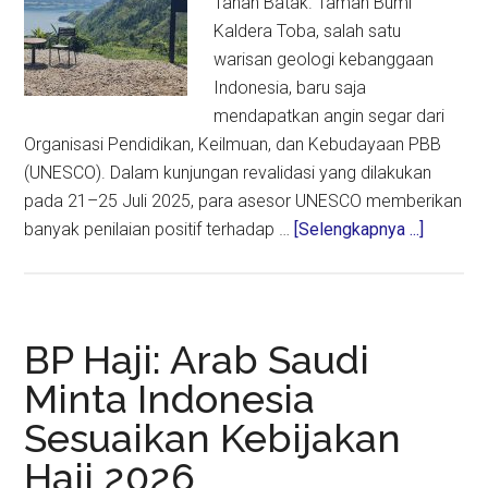
Tanah Batak. Taman Bumi
Kaldera Toba, salah satu
warisan geologi kebanggaan
Indonesia, baru saja
mendapatkan angin segar dari
Organisasi Pendidikan, Keilmuan, dan Kebudayaan PBB
(UNESCO). Dalam kunjungan revalidasi yang dilakukan
pada 21–25 Juli 2025, para asesor UNESCO memberikan
about
banyak penilaian positif terhadap …
[Selengkapnya ...]
Geopark
Kaldera
Toba
Raih
BP Haji: Arab Saudi
Apresias
Minta Indonesia
dari
Sesuaikan Kebijakan
Asesor
UNESC
Haji 2026