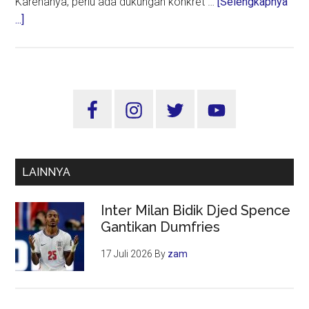
Karenanya, perlu ada dukungan konkret …
[Selengkapnya
about
...]
Kemenbud
Bangkitkan
Kembali
Lagu
Sidebar
Nasional
Utama
Lewat
Aransemen
Baru
LAINNYA
Inter Milan Bidik Djed Spence
Gantikan Dumfries
17 Juli 2026
By
zam