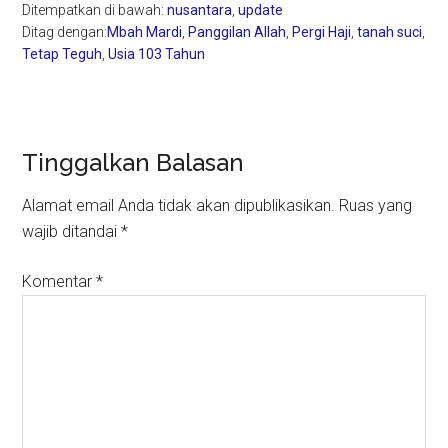
Ditempatkan di bawah:
nusantara
,
update
Ditag dengan:
Mbah Mardi
,
Panggilan Allah
,
Pergi Haji
,
tanah suci
,
Tetap Teguh
,
Usia 103 Tahun
Reader
Tinggalkan Balasan
Interactions
Alamat email Anda tidak akan dipublikasikan.
Ruas yang
wajib ditandai
*
Komentar
*