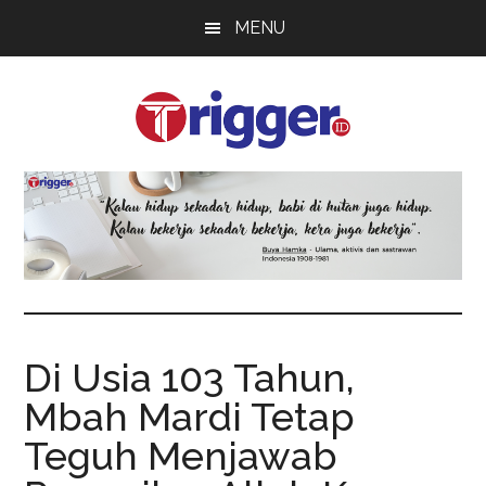
Skip
Skip
Skip
MENU
to
to
to
main
primary
footer
content
sidebar
Trigger
Berita
Terkini
Di Usia 103 Tahun,
Mbah Mardi Tetap
Teguh Menjawab