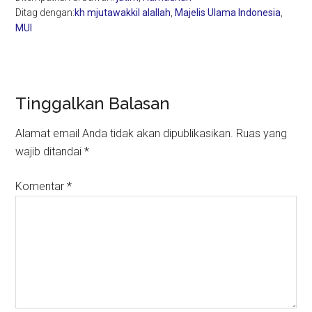
Ditag dengan:
kh mjutawakkil alallah
,
Majelis Ulama Indonesia
,
MUI
Reader
Tinggalkan Balasan
Interactions
Alamat email Anda tidak akan dipublikasikan.
Ruas yang
wajib ditandai
*
Komentar
*