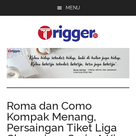
Skip
Skip
Skip
MENU
to
to
to
main
primary
footer
content
sidebar
Trigger
Berita
Terkini
Roma dan Como
Kompak Menang,
Persaingan Tiket Liga