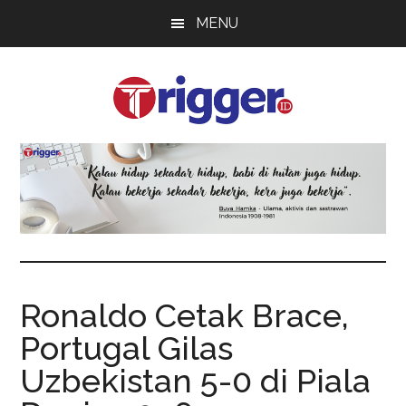
Skip
Skip
Skip
MENU
to
to
to
main
primary
footer
content
sidebar
Trigger
Berita
Terkini
Ronaldo Cetak Brace,
Portugal Gilas
Uzbekistan 5-0 di Piala