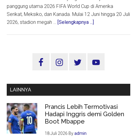
panggung utama 2026 FIFA World Cup di Amerika
Serikat, Meksiko, dan Kanada. Mulai 12 Juni hingga 20 Juli
about
2026, stadion megah …
[Selengkapnya ...]
SoFi
Stadium,
Arena
Futuristik
Sidebar
yang
Utama
Siap
Memukau
Dunia
LAINNYA
di
Piala
Prancis Lebih Termotivasi
Dunia
Hadapi Inggris demi Golden
2026
Boot Mbappe
18 Juli 2026
By
admin