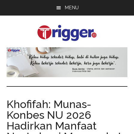
Skip
Skip
Skip
MENU
to
to
to
main
primary
footer
content
sidebar
Trigger
Berita
Terkini
Khofifah: Munas-
Konbes NU 2026
Hadirkan Manfaat