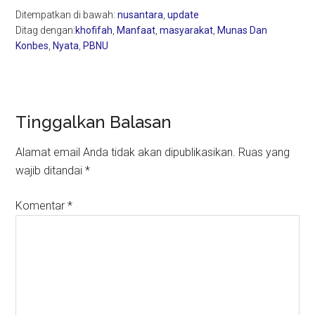
Ditempatkan di bawah:
nusantara
,
update
Ditag dengan:
khofifah
,
Manfaat
,
masyarakat
,
Munas Dan
Konbes
,
Nyata
,
PBNU
Reader
Tinggalkan Balasan
Interactions
Alamat email Anda tidak akan dipublikasikan.
Ruas yang
wajib ditandai
*
Komentar
*