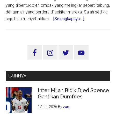
yang dibentuk oleh ombak yang melingkar seperti tabung,
dengan air yang berderu di sekitar mereka. Salah sedikit
about
saja bisa menyebabkan …
[Selengkapnya ...]
Tabung
Ombak
(Barrel),
Momen
Sidebar
Paling
Utama
Istimewa
Bagi
Peselancar
LAINNYA
Inter Milan Bidik Djed Spence
Gantikan Dumfries
17 Juli 2026
By
zam