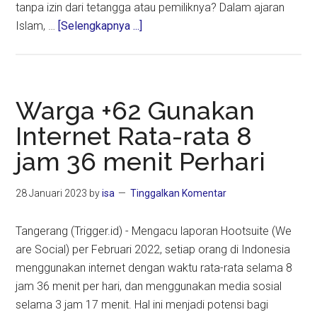
tanpa izin dari tetangga atau pemiliknya? Dalam ajaran
about
Islam, …
[Selengkapnya ...]
Menggunakan
Wifi
Tetangga
Tanpa
Warga +62 Gunakan
Izin,
Internet Rata-rata 8
Bagaimana
jam 36 menit Perhari
Hukumnya?
28 Januari 2023
by
isa
Tinggalkan Komentar
Tangerang (Trigger.id) - Mengacu laporan Hootsuite (We
are Social) per Februari 2022, setiap orang di Indonesia
menggunakan internet dengan waktu rata-rata selama 8
jam 36 menit per hari, dan menggunakan media sosial
selama 3 jam 17 menit. Hal ini menjadi potensi bagi