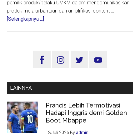
pemilik produk/pelaku UMKM dalam mengomunikasikan
produk melalui bantuan dan amplifikasi content …
about
[Selengkapnya ...]
Warga
+62
Gunakan
Internet
Sidebar
Rata-
Utama
rata
8
jam
LAINNYA
36
menit
Prancis Lebih Termotivasi
Perhari
Hadapi Inggris demi Golden
Boot Mbappe
18 Juli 2026
By
admin