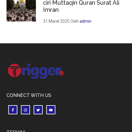
ciri Muttaqin Quran Surat Ali
Imran
31 Maret 2025
Oleh
admin
Footer
CONNECT WITH US