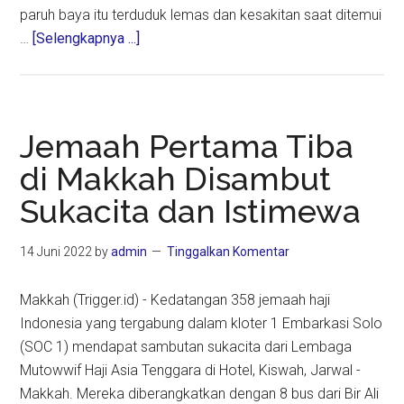
paruh baya itu terduduk lemas dan kesakitan saat ditemui
about
…
[Selengkapnya ...]
Cuaca
Panas,
PPIH
Menolong
Jemaah Pertama Tiba
Jemaah
di Makkah Disambut
Haji
Sukacita dan Istimewa
yang
Kakinya
Melepuh
14 Juni 2022
by
admin
Tinggalkan Komentar
di
Nabawi
Makkah (Trigger.id) - Kedatangan 358 jemaah haji
Indonesia yang tergabung dalam kloter 1 Embarkasi Solo
(SOC 1) mendapat sambutan sukacita dari Lembaga
Mutowwif Haji Asia Tenggara di Hotel, Kiswah, Jarwal -
Makkah. Mereka diberangkatkan dengan 8 bus dari Bir Ali