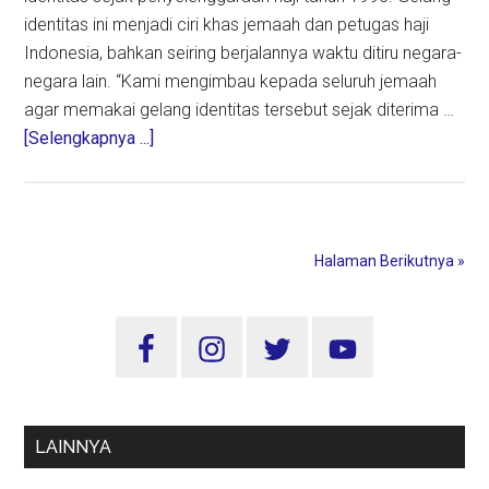
identitas ini menjadi ciri khas jemaah dan petugas haji
Indonesia, bahkan seiring berjalannya waktu ditiru negara-
negara lain. “Kami mengimbau kepada seluruh jemaah
agar memakai gelang identitas tersebut sejak diterima …
about
[Selengkapnya ...]
Pentingnya
Fungsi
Gelang
Identitas
Halaman Berikutnya »
Jemaah
Haji,
Sidebar
Ini
Yang
Utama
Harus
Diketahui
LAINNYA