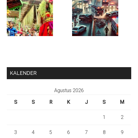
KALENDER
Agustus 2026
S
S
R
K
J
S
M
1
2
3
4
5
6
7
8
9