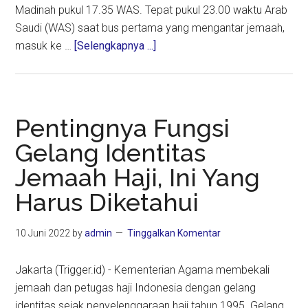
Madinah pukul 17.35 WAS. Tepat pukul 23.00 waktu Arab
Saudi (WAS) saat bus pertama yang mengantar jemaah,
about
masuk ke …
[Selengkapnya ...]
Jemaah
Pertama
Tiba
di
Pentingnya Fungsi
Makkah
Gelang Identitas
Disambut
Jemaah Haji, Ini Yang
Sukacita
dan
Harus Diketahui
Istimewa
10 Juni 2022
by
admin
Tinggalkan Komentar
Jakarta (Trigger.id) - Kementerian Agama membekali
jemaah dan petugas haji Indonesia dengan gelang
identitas sejak penyelenggaraan haji tahun 1995. Gelang