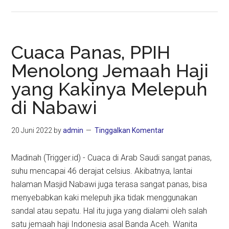
Jemaah
Berhalangan
Umrah
Wajib
Cuaca Panas, PPIH
karena
Menolong Jemaah Haji
Haid
yang Kakinya Melepuh
atau
Sakit?
di Nabawi
Ini
Solusinya
20 Juni 2022
by
admin
Tinggalkan Komentar
Madinah (Trigger.id) - Cuaca di Arab Saudi sangat panas,
suhu mencapai 46 derajat celsius. Akibatnya, lantai
halaman Masjid Nabawi juga terasa sangat panas, bisa
menyebabkan kaki melepuh jika tidak menggunakan
sandal atau sepatu. Hal itu juga yang dialami oleh salah
satu jemaah haji Indonesia asal Banda Aceh. Wanita