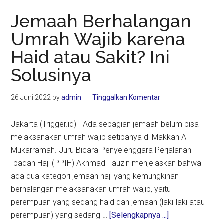
Corona
Jemaah Berhalangan
Umrah Wajib karena
Haid atau Sakit? Ini
Solusinya
26 Juni 2022
by
admin
Tinggalkan Komentar
Jakarta (Trigger.id) - Ada sebagian jemaah belum bisa
melaksanakan umrah wajib setibanya di Makkah Al-
Mukarramah. Juru Bicara Penyelenggara Perjalanan
Ibadah Haji (PPIH) Akhmad Fauzin menjelaskan bahwa
ada dua kategori jemaah haji yang kemungkinan
berhalangan melaksanakan umrah wajib, yaitu
perempuan yang sedang haid dan jemaah (laki-laki atau
about
perempuan) yang sedang …
[Selengkapnya ...]