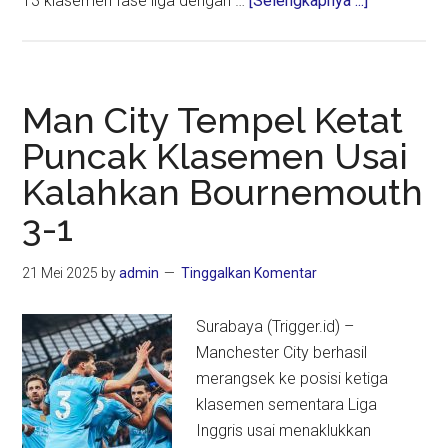
13 klasemen fase liga dengan …
[Selengkapnya ...]
Leverkuse
Tundukkan
Man
City
Man City Tempel Ketat
2-
Puncak Klasemen Usai
0
Kalahkan Bournemouth
di
Etihad
3-1
21 Mei 2025
by
admin
Tinggalkan Komentar
Surabaya (Trigger.id) –
Manchester City berhasil
merangsek ke posisi ketiga
klasemen sementara Liga
Inggris usai menaklukkan