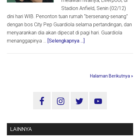
melawan rivalnya, Liverpool, di
Stadion Anfield, Senin (02/12)
dini hari WIB. Penonton tuan rumah "bersenang-senang"
dengan bos City Pep Guardiola selama pertandingan, dan
menyarankan dia akan dipecat di pagi hari. Guardiola
about
menanggapinya …
[Selengkapnya ...]
Pep
Guardiola
Kaget
ada
Halaman Berikutnya »
Nyanyian
Pemecatan
Sidebar
saat
Liverpool
Utama
Kalahkan
Man
LAINNYA
City
di