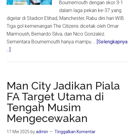
Bournemouth dengan skor 3-1
dalam laga pekan ke-37 yang
digelar di Stadion Etihad, Manchester, Rabu dini hari WIB.
Tiga gol kemenangan The Citizens dicetak oleh Omar
Marmoush, Bernardo Silva, dan Nico Gonzalez.
Sementara Bournemouth hanya mampu …
[Selengkapnya
about
...]
Man
City
Tempel
Ketat
Man City Jadikan Piala
Puncak
FA Target Utama di
Klasemen
Tengah Musim
Usai
Kalahkan
Mengecewakan
Bournemouth
3-
17 Mei 2025
by
admin
Tinggalkan Komentar