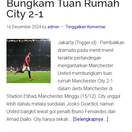
Bungkam Tuan Rumah
Target
City 2-1
Utama
di
Tengah
16 Desember 2024
by
admin
Tinggalkan Komentar
Musim
Mengecewakan
Jakarta (Trigger.id) - Pembalikan
dramatis pada menit-menit
terakhir pertandingan
mengantarkan Manchester
United membungkam tuan
rumah Manchester City 2-1
dalam derbi Manchester di
Stadion Etihad, Manchester, Minggu (15/12). City unggul
lebih dahulu melalui sundulan Josko Gvardiol, namun
United bangkit lewat gol penalti Bruno Fernandes dan
about
Amad Diallo. City hanya sekali …
[Selengkapnya ...]
Derbi