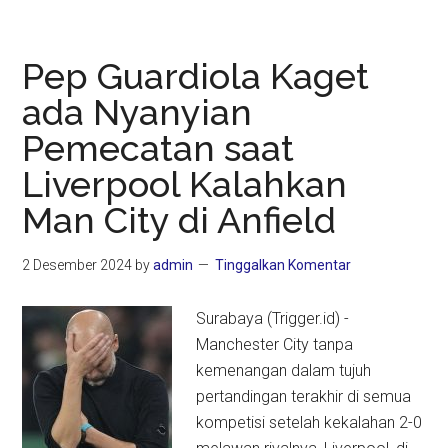
Manchester
MU
Bungkam
Pep Guardiola Kaget
Tuan
ada Nyanyian
Rumah
Pemecatan saat
City
2-
Liverpool Kalahkan
1
Man City di Anfield
2 Desember 2024
by
admin
Tinggalkan Komentar
Surabaya (Trigger.id) -
Manchester City tanpa
kemenangan dalam tujuh
pertandingan terakhir di semua
kompetisi setelah kekalahan 2-0