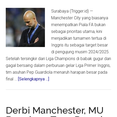
1
Surabaya (Trigger.id) —
Manchester City yang biasanya
menempatkan Piala FA bukan
sebagai prioritas utama, kini
menjadikan turnamen tertua di
Inggris itu sebagai target besar
di pengujung musim 2024/2025.
Setelah tersingkir dari Liga Champions di babak gugur dan
gagal bersaing dalam perburuan gelar Liga Primer Inggris,
tim asuhan Pep Guardiola menaruh harapan besar pada
about
final …
[Selengkapnya ...]
Man
City
Jadikan
Piala
Derbi Manchester, MU
FA