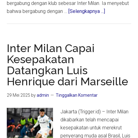
bergabung dengan klub sebesar Inter Milan. Ia menyebut
about
bahwa bergabung dengan …
[Selengkapnya ...]
Inter
Milan
Resmi
Rekrut
Inter Milan Capai
Luis
Kesepakatan
Henrique
Datangkan Luis
dari
Marseille
Henrique dari Marseille
29 Mei 2025
by
admin
Tinggalkan Komentar
Jakarta (Trigger.id) – Inter Milan
dikabarkan telah mencapai
kesepakatan untuk merekrut
penyerang muda asal Brasil, Luis