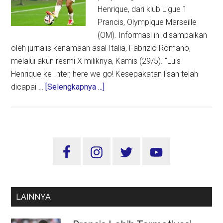
Henrique, dari klub Ligue 1
Prancis, Olympique Marseille
(OM). Informasi ini disampaikan
oleh jurnalis kenamaan asal Italia, Fabrizio Romano,
melalui akun resmi X miliknya, Kamis (29/5). “Luis
Henrique ke Inter, here we go! Kesepakatan lisan telah
about
dicapai …
[Selengkapnya ...]
Inter
Milan
Capai
Kesepakatan
Sidebar
Datangkan
Utama
Luis
Henrique
dari
LAINNYA
Marseille