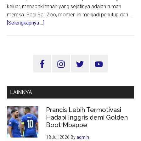
keluar, menapaki tanah yang sejatinya adalah rumah
mereka. Bagi Bali Zoo, momen ini menjadi penutup dari …
about
[Selengkapnya ...]
Menjaga
Kelestarian
Rusa
Timor:
Sidebar
Kado
Utama
Manis
untuk
Masa
LAINNYA
Depan
Konservasi
Prancis Lebih Termotivasi
Hadapi Inggris demi Golden
Boot Mbappe
18 Juli 2026
By
admin