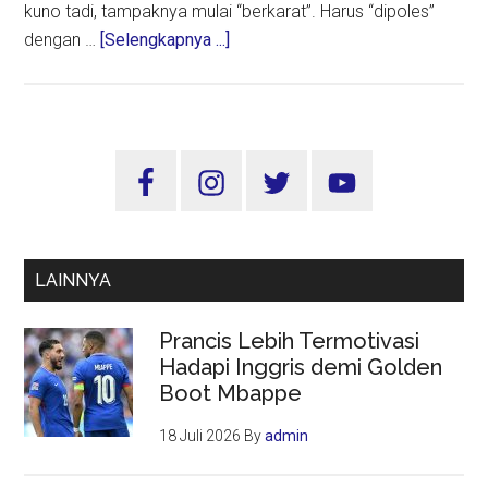
kuno tadi, tampaknya mulai “berkarat”. Harus “dipoles”
about
dengan …
[Selengkapnya ...]
Mau
Dibawa
ke
Mana
Sidebar
Program
Utama
Makan
Bergizi
Gratis?
LAINNYA
Prancis Lebih Termotivasi
Hadapi Inggris demi Golden
Boot Mbappe
18 Juli 2026
By
admin