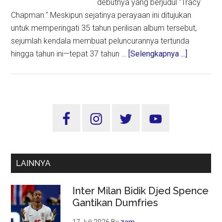
debutnya yang berjudul "Tracy
Chapman." Meskipun sejatinya perayaan ini ditujukan
untuk memperingati 35 tahun perilisan album tersebut,
sejumlah kendala membuat peluncurannya tertunda
about
hingga tahun ini—tepat 37 tahun …
[Selengkapnya ...]
Tracy
Chapman
Kembali
Bersinar
Sidebar
Lewat
Utama
Re-
Release
Album
LAINNYA
Debutnya
yang
Inter Milan Bidik Djed Spence
Melegend
Gantikan Dumfries