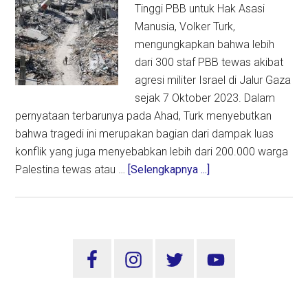
Tinggi PBB untuk Hak Asasi
Manusia, Volker Turk,
mengungkapkan bahwa lebih
dari 300 staf PBB tewas akibat
agresi militer Israel di Jalur Gaza
sejak 7 Oktober 2023. Dalam
pernyataan terbarunya pada Ahad, Turk menyebutkan
bahwa tragedi ini merupakan bagian dari dampak luas
konflik yang juga menyebabkan lebih dari 200.000 warga
about
Palestina tewas atau …
[Selengkapnya ...]
Lebih
dari
300
Staf
Sidebar
PBB
Utama
Tewas
di