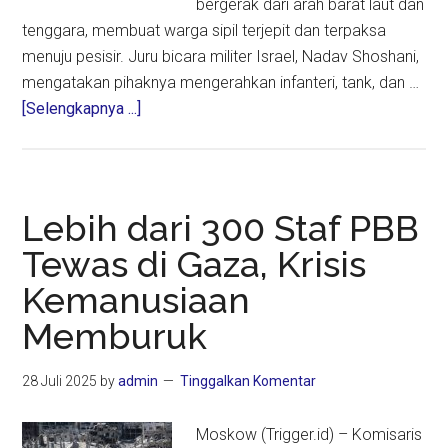
bergerak dari arah barat laut dan
tenggara, membuat warga sipil terjepit dan terpaksa
menuju pesisir. Juru bicara militer Israel, Nadav Shoshani,
mengatakan pihaknya mengerahkan infanteri, tank, dan …
about
[Selengkapnya ...]
Kondisi
Gaza
Memburuk:
Israel
Lebih dari 300 Staf PBB
Kepung
Tewas di Gaza, Krisis
Gaza
Kemanusiaan
City
dari
Memburuk
Dua
Arah,
28 Juli 2025
by
admin
Tinggalkan Komentar
Warga
Panik
Moskow (Trigger.id) – Komisaris
Mengungsi