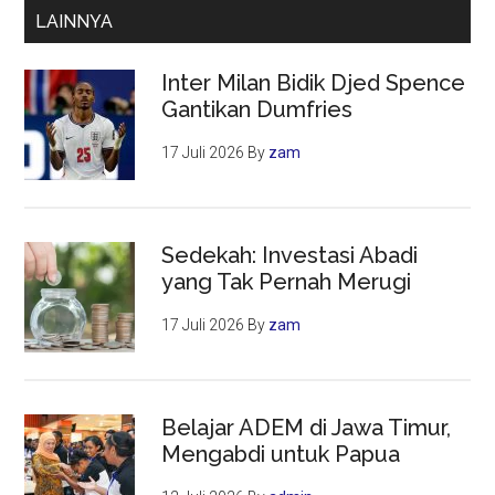
Gaza,
LAINNYA
Krisis
Kemanusiaan
Inter Milan Bidik Djed Spence
Memburuk
Gantikan Dumfries
17 Juli 2026
By
zam
Sedekah: Investasi Abadi
yang Tak Pernah Merugi
17 Juli 2026
By
zam
Belajar ADEM di Jawa Timur,
Mengabdi untuk Papua