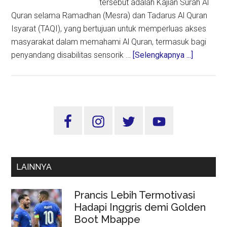
tersebut adalah Kajian Surah Al
Quran selama Ramadhan (Mesra) dan Tadarus Al Quran
Isyarat (TAQI), yang bertujuan untuk memperluas akses
masyarakat dalam memahami Al Quran, termasuk bagi
about
penyandang disabilitas sensorik …
[Selengkapnya ...]
Kemenag
Hadirkan
Program
Ramadha
Sidebar
Inklusif,
Utama
Fokus
Kajian
Surah
LAINNYA
dan
Tadarus
Prancis Lebih Termotivasi
Isyarat
Hadapi Inggris demi Golden
Boot Mbappe