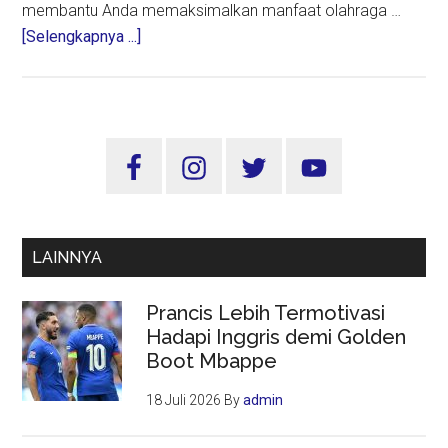
membantu Anda memaksimalkan manfaat olahraga …
about
[Selengkapnya ...]
10
Tips
Fitness
Terbaik
Sidebar
Berdasarkan
Utama
Temuan
Ilmiah
LAINNYA
Prancis Lebih Termotivasi
Hadapi Inggris demi Golden
Boot Mbappe
18 Juli 2026
By
admin