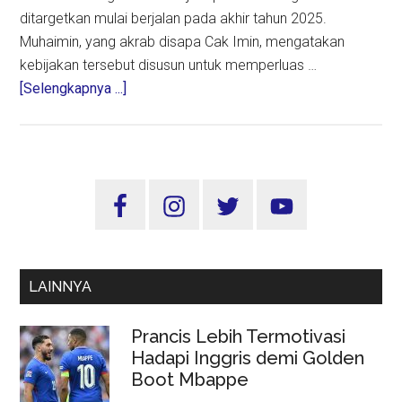
ditargetkan mulai berjalan pada akhir tahun 2025.
Muhaimin, yang akrab disapa Cak Imin, mengatakan
kebijakan tersebut disusun untuk memperluas …
about
[Selengkapnya ...]
Cak
Imin:
Tunggakan
BPJS
Sidebar
Kesehatan
Utama
23
Juta
Peserta
LAINNYA
Akan
Dihapus
Prancis Lebih Termotivasi
Mulai
Hadapi Inggris demi Golden
Akhir
Boot Mbappe
2025